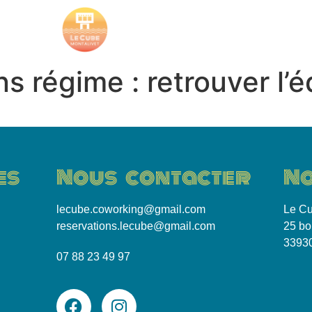
g
Tiers-lieu
Conta
s régime : retrouver l’
es
Nous contacter
No
lecube.coworking@gmail.com
Le Cu
reservations.lecube@gmail.com
25 bo
33930
07 88 23 49 97