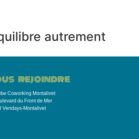
ct
équilibre autrement
us rejoindre
be Coworking Montalivet
ulevard du Front de Mer
 Vendays-Montalivet